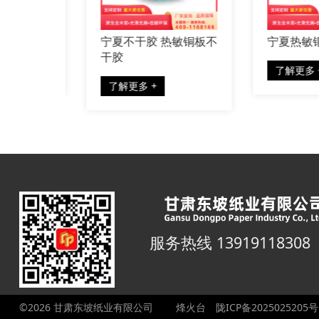
厂
宁夏不干胶 热敏铜板不
宁夏热敏铜
干胶
了解更多 +
了解更多 +
服务热线 13919118308
©2026 甘肃东坡纸业有限公司
烽火台
陇ICP备2025025205号