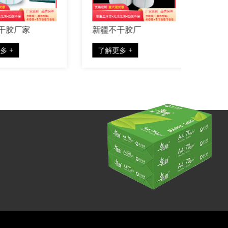
胶厂家
新疆不干胶厂
兰州不
+
了解更多 +
了解更