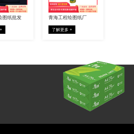
工程绘图纸厂
宁夏不干胶 热敏铜板不
干胶
更多 +
了解更多 +