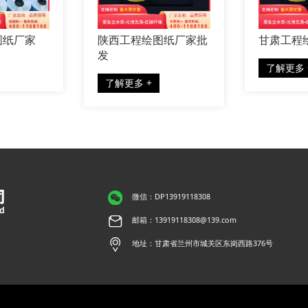
程绘图纸厂家批
甘肃工程绘图纸批发
青海
了解更多 +
了解
多 +
微信：DP13919118308
邮箱：13919118308@139.com
地址：甘肃省兰州市城关区东岗西路376号