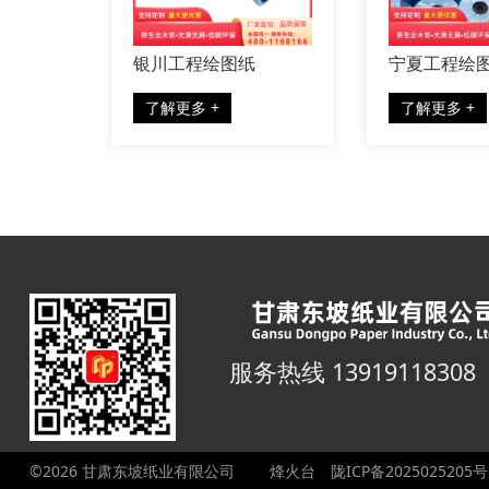
绘图纸
宁夏工程绘图纸厂家
陕西工
发
+
了解更多 +
了解更
服务热线 13919118308
©2026 甘肃东坡纸业有限公司
烽火台
陇ICP备2025025205号