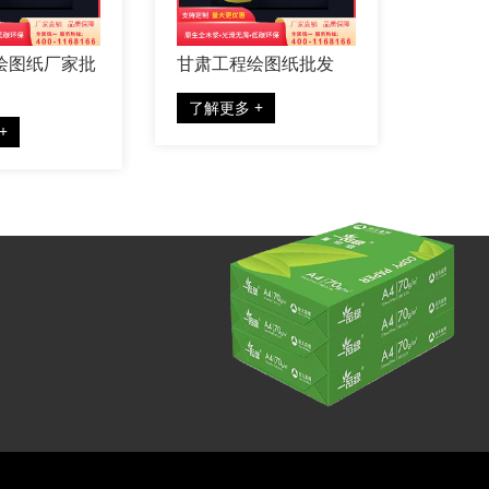
纸厂
宁夏不干胶 热敏铜板不
陕西不干胶
干胶
了解更多 +
了解更多 +