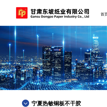
首
宁夏热敏铜板不干胶