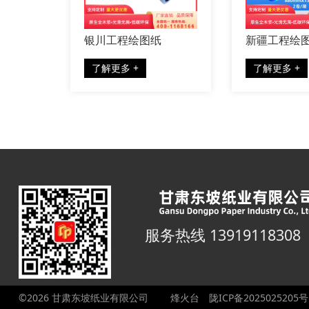
发
宁夏工程绘图纸厂家
陕西工程绘图纸
发
了解更多 +
了解更多 +
服务热线 13919118308
©2026 甘肃东坡纸业有限公司
烽火台
陇ICP备2025025205号