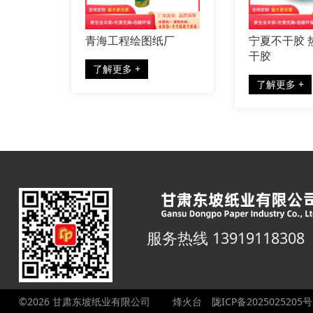
批发
青海工程绘图纸厂
宁夏不干胶 
干胶
了解更多 +
了解更多 +
服务热线 13919118308
©2026 甘肃东坡纸业有限公司
烽火台
陇ICP备2025025205号