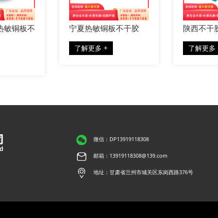
热敏铜板不
宁夏热敏铜板不干胶
陕西不干
了解更多 +
了解更多 
微信：DP13919118308
邮箱：13919118308@139.com
地址：甘肃省兰州市城关区东岗西路376号