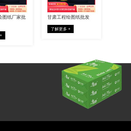
绘图纸厂家批
甘肃工程绘图纸批发
青海工
了解更多 +
了解更
+